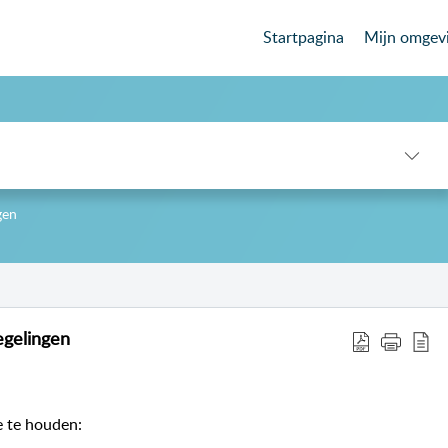
Startpagina
Mijn omgev
gen
-->
egelingen
 te houden: