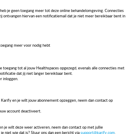
n heb je geen toegang meer tot deze online behandelomgeving. Connecties
 ontvangen hiervan een notificatiemail dat je niet meer bereikbaar bent in
 toegang meer voor nodig hebt
de toegang tot al jouw Healthspaces opgezegd, evenals alle connecties met
ificatie dat jij niet langer bereikbaar bent.
er inloggen.
t Karify en je wilt jouw abonnement opzeggen, neem dan contact op
jouw account deactiveert.
en je wilt deze weer activeren, neem dan contact op met jullie
je niet wie dat is? Stuur ons dan een bericht via
support@karify.com
.