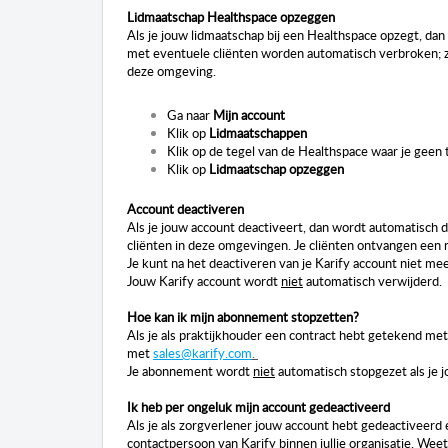
Lidmaatschap Healthspace opzeggen
Als je jouw lidmaatschap bij een Healthspace opzegt, da
met eventuele cliënten worden automatisch verbroken; zij
deze omgeving.
Ga naar
Mijn account
Klik op
Lidmaatschappen
Klik op de tegel van de Healthspace waar je geen
Klik op
Lidmaatschap opzeggen
Account deactiveren
Als je jouw account deactiveert, dan wordt automatisch 
cliënten in deze omgevingen. Je cliënten ontvangen een not
Je kunt na het deactiveren van je Karify account niet me
Jouw Karify account wordt
niet
automatisch verwijderd.
Hoe kan ik mijn abonnement stopzetten?
Als je als praktijkhouder een contract hebt getekend me
met
sales@karify.com
.
Je abonnement wordt
niet
automatisch stopgezet als je 
Ik heb per ongeluk mijn account gedeactiveerd
Als je als zorgverlener jouw account hebt gedeactiveerd 
contactpersoon van Karify binnen jullie organisatie. Weet 