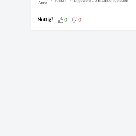
Anna T
Bijgewerkt:
5 maanden geleden
Nuttig?
0
0