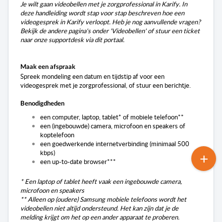
Je wilt gaan videobellen met je
zorgprofessional
in Karify. In
deze handleiding wordt stap voor stap beschreven hoe een
videogesprek in Karify verloopt. Heb je nog aanvullende vragen?
Bekijk de andere pagina's onder 'Videobellen' of stuur een ticket
naar onze supportdesk via dit portaal.
Maak een afspraak
Spreek mondeling een datum en tijdstip af voor een
videogesprek met je
zorgprofessional
, of stuur een berichtje.
Benodigdheden
een computer, laptop, tablet* of mobiele telefoon**
een (ingebouwde) camera, microfoon en speakers of
koptelefoon
een goedwerkende internetverbinding (minimaal 500
kbps)
een up-to-date browser***
* Een laptop of tablet heeft vaak een ingebouwde camera,
microfoon en speakers
** Alleen op (oudere) Samsung mobiele telefoons wordt het
videobellen niet altijd ondersteund. Het kan zijn dat je de
melding krijgt om het op een ander apparaat te proberen.