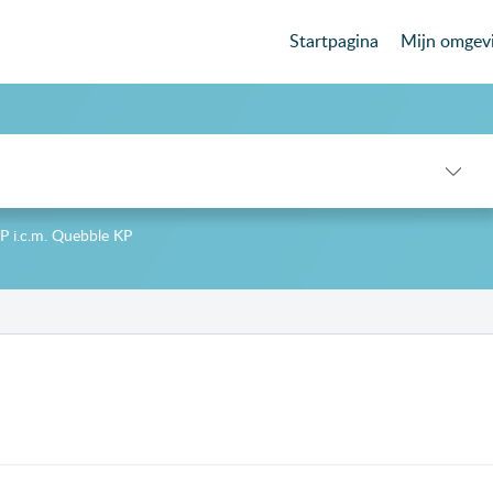
Startpagina
Mijn omgev
PP i.c.m. Quebble KP
-->